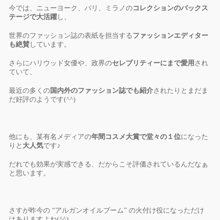
今では、ニューヨーク、パリ、ミラノの
コレクションのバックス
テージで大活躍
し、
世界のファッション誌の表紙を担当する
ファッションエディター
も絶賛
しています。
さらにハリウッド女優や、政界の
セレブリティーにまで愛用
され
ていて、
最近の多くの
国内外のファッション誌でも紹介
されたりとまだま
だ好評のようです(^^)
他にも、某有名メディアの
年間コスメ大賞で堂々の１位
になった
りと
大人気
です♪
だれでも効果が実感できる、だからこそ評価されているんだなぁ
と思います。
さすが昨今の “アルガンオイルブーム” の火付け役になっただけ
はありますよね(^^)