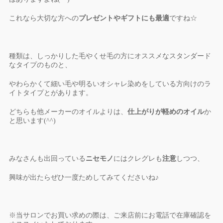
これなら大切な方への
プレゼントやギフトにも最適
ですね☆
種類は、しっかりした毛やくせ毛の方にオススメなスタンダード
なタイプのものと、
やわらかくて細い毛や明るいオシャレ染めをしている方向けのラ
イトタイプとがあります。
どちらも他メーカーのオイルよりは、
仕上がりが軽めのオイル
か
と思います(^^)
みなさんも出回っている
ニセモノ
にはクレグレも
注意
しつつ、
興味が出たらぜひ一度ためしてみてくださいね♪
※当サロンでお買い求めの際は、ご来店前にお電話で在庫確認を