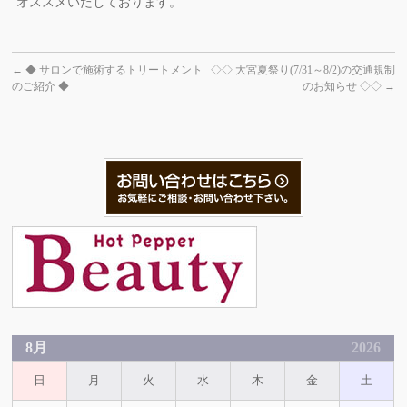
オススメいたしております。
←
◆ サロンで施術するトリートメント
◇◇ 大宮夏祭り(7/31～8/2)の交通規制
のご紹介 ◆
のお知らせ ◇◇
→
8月
2026
日
月
火
水
木
金
土