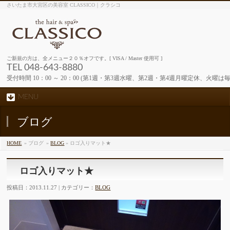
さいたま市大宮区の美容室 CLASSICO｜クラシコ
ご新規の方は、全メニュー２０％オフです。[ VISA / Master 使用可 ]
TEL 048-643-8880
受付時間 10：00 ～ 20：00 (第1週・第3週水曜、第2週・第4週月曜定休、火曜は
MENU
ブログ
HOME
» ブログ
»
BLOG
» ロゴ入りマット★
ロゴ入りマット★
投稿日：2013.11.27 | カテゴリー：
BLOG