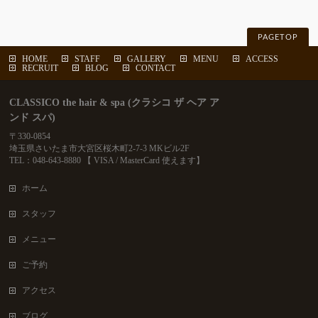
PAGETOP
HOME
STAFF
GALLERY
MENU
ACCESS
RECRUIT
BLOG
CONTACT
CLASSICO the hair & spa (クラシコ ザ ヘア ア
ンド スパ)
〒330-0854
埼玉県さいたま市大宮区桜木町2-7-3 MKビル2F
TEL：048-643-8880 【 VISA / MasterCard 使えます】
ホーム
スタッフ
メニュー
ご予約
アクセス
ブログ