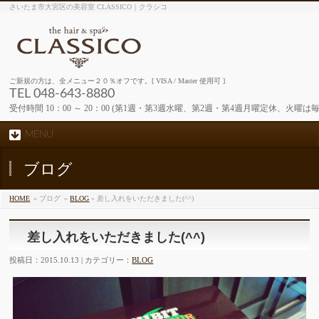
さいたま市大宮区の美容室 CLASSICO｜クラシコ
ご新規の方は、全メニュー２０％オフです。[ VISA / Master 使用可 ]
TEL 048-643-8880
受付時間 10：00 ～ 20：00 (第1週・第3週水曜、第2週・第4週月曜定休、火曜は
MENU
ブログ
HOME
» ブログ
»
BLOG
» 差し入れをいただきました(^^)
差し入れをいただきました(^^)
投稿日：2015.10.13 | カテゴリー：
BLOG