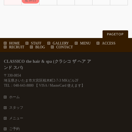
PAGETOP
HOME
STAFF
GALLERY
MENU
ACCESS
RECRUIT
BLOG
CONTACT
CLASSICO the hair & spa (クラシコ ザ ヘア ア
ンド スパ)
〒330-0854
埼玉県さいたま市大宮区桜木町2-7-3 MKビル2F
TEL：048-643-8880 【 VISA / MasterCard 使えます】
ホーム
スタッフ
メニュー
ご予約