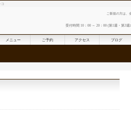
シコ
ご新規の方は、全メニ
受付時間 10：00 ～ 20：00 (第1週
メニュー
ご予約
アクセス
ブログ